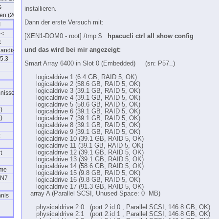
s
installieren.
en (2010)
Dann der erste Versuch mit:
I
 <
[XEN1-DOM0 - root] /tmp $
hpacucli ctrl all show config
k
und das wird bei mir angezeigt:
 handisch
5.3
Smart Array 6400 in Slot 0 (Embedded) (sn: P57..)
logicaldrive 1 (6.4 GB, RAID 5, OK)
logicaldrive 2 (58.6 GB, RAID 5, OK)
n
logicaldrive 3 (39.1 GB, RAID 5, OK)
mnisse
logicaldrive 4 (39.1 GB, RAID 5, OK)
logicaldrive 5 (58.6 GB, RAID 5, OK)
)
logicaldrive 6 (39.1 GB, RAID 5, OK)
)
logicaldrive 7 (39.1 GB, RAID 5, OK)
logicaldrive 8 (39.1 GB, RAID 5, OK)
logicaldrive 9 (39.1 GB, RAID 5, OK)
x
logicaldrive 10 (39.1 GB, RAID 5, OK)
logicaldrive 11 (39.1 GB, RAID 5, OK)
logicaldrive 12 (39.1 GB, RAID 5, OK)
t
logicaldrive 13 (39.1 GB, RAID 5, OK)
logicaldrive 14 (58.6 GB, RAID 5, OK)
eme
logicaldrive 15 (9.8 GB, RAID 5, OK)
IN7
logicaldrive 16 (9.8 GB, RAID 5, OK)
logicaldrive 17 (91.3 GB, RAID 5, OK)
array A (Parallel SCSI, Unused Space: 0 MB)
hnis
physicaldrive 2:0 (port 2:id 0 , Parallel SCSI, 146.8 GB, OK)
physicaldrive 2:1 (port 2:id 1 , Parallel SCSI, 146.8 GB, OK)