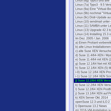
Linux (6g) Typo3 und alle 
Linux (7a) Typo3 - 9.5 Ve
Linux (9a) Eine "Virtual-Bo
Linux (9b) nochmal "Virtua
Linux (9c) Distr-Update au
Linux (10) sendmail unter 
Linux (11) SAMBA unter L
Linux (13) Upgrade 42.3 t
Linux (14) Installing 15.3 
Im Dez. 2005 / Jan. 2006
a) Einen Proliant vorberei
b) alte Linux Installationen
c) alte Suse XEN Versuch
d) Suse 11.4/64-XEN / Mys
e) Suse 11.4/64 mit XEN (
g) Suse 12.1/64 Net mit X
h) Suse 12.1/64 XEN (5) 
i-0) Suse 12.1/64 XEN Prot
i-1) Suse 12.1/64 XEN Sc
j) Suse 12.2/64 XEN Vers
k) Suse 12.2/64 XEN Vers
l) Suse 12.2/64 XEN Postfi
j) Suse 13.1/64 XEN auf Pr
k) XEN Server Okt. 2014
openSuse 12.3 und iLO 2
l) Opensuse 13.2 News
m) 2016-VM-Installation s