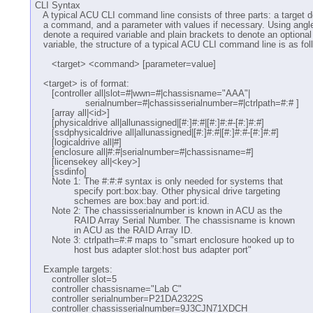
CLI Syntax
A typical ACU CLI command line consists of three parts: a target d
a command, and a parameter with values if necessary. Using angle
denote a required variable and plain brackets to denote an optional
variable, the structure of a typical ACU CLI command line is as fol
<target> <command> [parameter=value]
<target> is of format:
[controller all|slot=#|wwn=#|chassisname="AAA"|
serialnumber=#|chassisserialnumber=#|ctrlpath=#:# ]
[array all|<id>]
[physicaldrive all|allunassigned|[#:]#:#|[#:]#:#-[#:]#:#]
[ssdphysicaldrive all|allunassigned|[#:]#:#|[#:]#:#-[#:]#:#]
[logicaldrive all|#]
[enclosure all|#:#|serialnumber=#|chassisname=#]
[licensekey all|<key>]
[ssdinfo]
Note 1: The #:#:# syntax is only needed for systems that
specify port:box:bay. Other physical drive targeting
schemes are box:bay and port:id.
Note 2: The chassisserialnumber is known in ACU as the
RAID Array Serial Number. The chassisname is known
in ACU as the RAID Array ID.
Note 3: ctrlpath=#:# maps to "smart enclosure hooked up to
host bus adapter slot:host bus adapter port"
Example targets:
controller slot=5
controller chassisname="Lab C"
controller serialnumber=P21DA2322S
controller chassisserialnumber=9J3CJN71XDCH