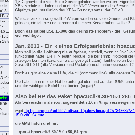
Tricks
1,5 Gigabyte, die vom Suse Server geladen werden wollen. Eigentlic
rsuche
XEN Module mit laden und auch die VNC-Verwaltung des Servers. S
Gigabyte pro Installation des XEN- Grundsystems, der DOM0.
x"-Station
l-Box"
War das wirklich so gewollt ? Warum werden so viele Gnome und KD
f 42.3
geladen, die ich nie und nimmer auf meinen Server haben wollte ?
42.3
eap 15.3
Doch das ist bei DSL 16.000 das geringste Problem - die "Gesund
viel wichtiger:
o 15.3
or 15.5
Jan. 2013 - Ein kleines Erfolgserlebnis: hpacuc
ten
Man soll ja die Hoffnung nie aufgeben,
speziell, wenn es "nie" (als
funktioniert hatte. Die HP-Health Module, die per snmp Protokoll die
anzeigen könnten (bzw. damals angezeigt hatten), funktionieren bei m
e
Suse SLES11 (alle Versionen und Updates) noch unter opensuse 12.
ql
2)
Doch es gibt eine kleine Hilfe, die cli (command line) utils genannt "h
EN (4)
Die habe ich in meiner Not herunter geladen und auf der DOM0 unter 
Macken
und der wichtigste Befehl funktioniert (sogar) !!!
okoll (6)
reenshots
Also bei HP das Paket hpacucli-9.30-15.0.x86_6
uche
Als Serveradmin als root angemeldet z.B. in /tmp/ verzweigen u
uche
x
wget
ftp.hp.com/pub/softlib2/software1/pubsw-linux/p1257348637/v7
oliant
15.0.x86_64.rpm
die 6MB holen und mit
rpm -i hpacucli-9.30-15.0.x86_64.rpm
use 13.2