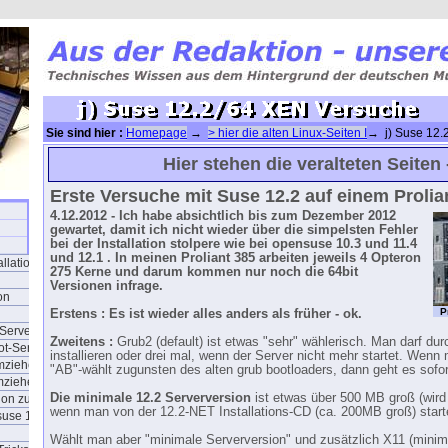
Sie sind hier :
Homepage
→
> hier die alten Linux-Seiten I
→ j) Suse 12.
Hier stehen die veralteten Seiten -
Erste Versuche mit Suse 12.2 auf einem Prolia
4.12.2012 - Ich habe absichtlich bis zum Dezember 2012
gewartet, damit ich nicht wieder über die simpelsten Fehler
bei der Installation stolpere wie bei opensuse 10.3 und 11.4
und 12.1 . In meinen Proliant 385 arbeiten jeweils 4 Opteron
allationen
275 Kerne und darum kommen nur noch die 64bit
Versionen infrage.
on
P
Erstens : Es ist wieder alles anders als früher - ok.
-Server
Zweitens :
Grub2 (default) ist etwas "sehr" wählerisch. Man darf d
ot-Server
installieren oder drei mal, wenn der Server nicht mehr startet. Wenn
umziehen
"AB"-wählt zugunsten des alten grub bootloaders, dann geht es sofor
umziehen
Die minimale 12.2 Serverversion
ist etwas über 500 MB groß (wird
ion zu einer VM
wenn man von der 12.2-NET Installations-CD (ca. 200MB groß) start
suse 15.1
Wählt man aber "minimale Serverversion" und zusätzlich X11 (minima