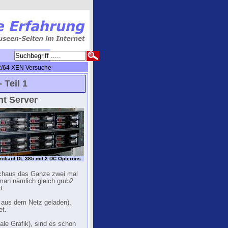
2/64 XEN Versuche
 Teil 1
nt Server
roliant DL 385 mit 2 DC Opterons
urchaus das Ganze zwei mal
 man nämlich gleich grub2
t.
 aus dem Netz geladen),
et.
le Grafik), sind es schon