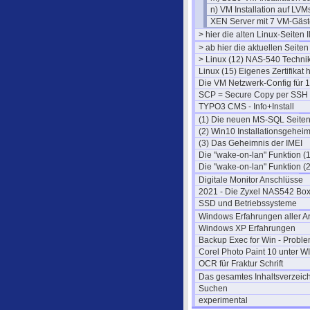
n) VM Installation auf LVM
XEN Server mit 7 VM-Gäst
> hier die alten Linux-Seiten I
> ab hier die aktuellen Seiten
> Linux (12) NAS-540 Techni
Linux (15) Eigenes Zertifikat
Die VM Netzwerk-Config für 1
SCP = Secure Copy per SSH
TYPO3 CMS - Info+Install
(1) Die neuen MS-SQL Seite
(2) Win10 Installationsgehei
(3) Das Geheimnis der IMEI
Die "wake-on-lan" Funktion (1
Die "wake-on-lan" Funktion (2
Digitale Monitor Anschlüsse
2021 - Die Zyxel NAS542 Bo
SSD und Betriebssysteme
Windows Erfahrungen aller Ar
Windows XP Erfahrungen
Backup Exec for Win - Probl
Corel Photo Paint 10 unter W
OCR für Fraktur Schrift
Das gesamtes Inhaltsverzeic
Suchen
experimental