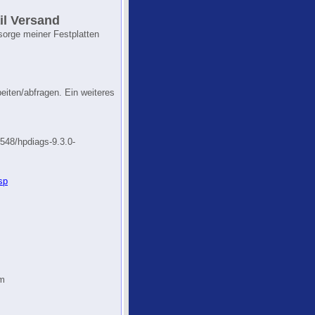
ail Versand
sorge meiner Festplatten
eiten/abfragen. Ein weiteres
9548/hpdiags-9.3.0-
sp
pm