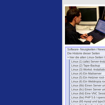
Software- Neuigkeiten / News
Die Historie dieser Seiten
> hier die alten Linux-Seiten I
Linux (1) (alte) Server-Inst
Linux (2) Tape-Backup
Linux (3) Workst.-Installati
Linux (4) Ein Mailserver
Linux (5) Ein Hetzner root
Linux (6) Ein Webtropia ro
Linux (6b) Einen Server 
Linux (6c) Einen Server 
Linux (6d) Eine VNC Sess
Linux (6e) PHP 5.6 / open
Linux (6f) mysql und typo3