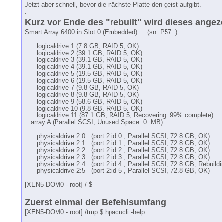
Jetzt aber schnell, bevor die nächste Platte den geist aufgibt.
.
Kurz vor Ende des "rebuilt" wird dieses angez
Smart Array 6400 in Slot 0 (Embedded) (sn: P57..)
logicaldrive 1 (7.8 GB, RAID 5, OK)
logicaldrive 2 (39.1 GB, RAID 5, OK)
logicaldrive 3 (39.1 GB, RAID 5, OK)
logicaldrive 4 (39.1 GB, RAID 5, OK)
logicaldrive 5 (19.5 GB, RAID 5, OK)
logicaldrive 6 (19.5 GB, RAID 5, OK)
logicaldrive 7 (9.8 GB, RAID 5, OK)
logicaldrive 8 (9.8 GB, RAID 5, OK)
logicaldrive 9 (58.6 GB, RAID 5, OK)
logicaldrive 10 (9.8 GB, RAID 5, OK)
logicaldrive 11 (87.1 GB, RAID 5, Recovering, 99% complete)
array A (Parallel SCSI, Unused Space: 0 MB)
physicaldrive 2:0 (port 2:id 0 , Parallel SCSI, 72.8 GB, OK)
physicaldrive 2:1 (port 2:id 1 , Parallel SCSI, 72.8 GB, OK)
physicaldrive 2:2 (port 2:id 2 , Parallel SCSI, 72.8 GB, OK)
physicaldrive 2:3 (port 2:id 3 , Parallel SCSI, 72.8 GB, OK)
physicaldrive 2:4 (port 2:id 4 , Parallel SCSI, 72.8 GB, Rebuildi
physicaldrive 2:5 (port 2:id 5 , Parallel SCSI, 72.8 GB, OK)
[XEN5-DOM0 - root] / $
Zuerst einmal der Befehlsumfang
[XEN5-DOM0 - root] /tmp $ hpacucli -help