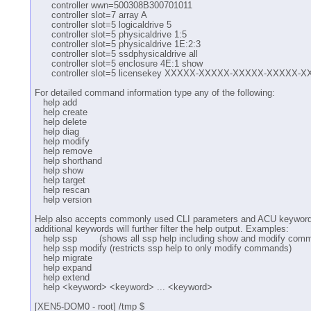
controller wwn=500308B300701011
controller slot=7 array A
controller slot=5 logicaldrive 5
controller slot=5 physicaldrive 1:5
controller slot=5 physicaldrive 1E:2:3
controller slot=5 ssdphysicaldrive all
controller slot=5 enclosure 4E:1 show
controller slot=5 licensekey XXXXX-XXXXX-XXXXX-XXXXX-
For detailed command information type any of the following:
help add
help create
help delete
help diag
help modify
help remove
help shorthand
help show
help target
help rescan
help version
Help also accepts commonly used CLI parameters and ACU keyword
additional keywords will further filter the help output. Examples:
help ssp (shows all ssp help including show and modify com
help ssp modify (restricts ssp help to only modify commands)
help migrate
help expand
help extend
help <keyword> <keyword> ... <keyword>
[XEN5-DOM0 - root] /tmp $