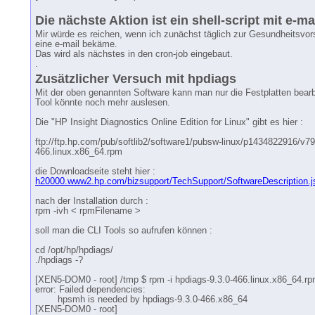
Die nächste Aktion ist ein shell-script mit e-m
Mir würde es reichen, wenn ich zunächst täglich zur Gesundheitsvor
eine e-mail bekäme.
Das wird als nächstes in den cron-job eingebaut.
.
Zusätzlicher Versuch mit hpdiags
Mit der oben genannten Software kann man nur die Festplatten bearb
Tool könnte noch mehr auslesen.
Die "HP Insight Diagnostics Online Edition for Linux" gibt es hier :
ftp://ftp.hp.com/pub/softlib2/software1/pubsw-linux/p1434822916/v7
466.linux.x86_64.rpm
die Downloadseite steht hier :
h20000.www2.hp.com/bizsupport/TechSupport/SoftwareDescription.j
nach der Installation durch :
rpm -ivh < rpmFilename >
soll man die CLI Tools so aufrufen können :
cd /opt/hp/hpdiags/
./hpdiags -?
[XEN5-DOM0 - root] /tmp $ rpm -i hpdiags-9.3.0-466.linux.x86_64.r
error: Failed dependencies:
hpsmh is needed by hpdiags-9.3.0-466.x86_64
[XEN5-DOM0 - root]