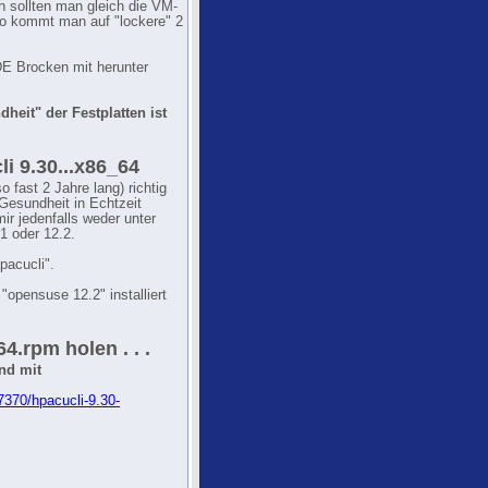
h sollten man gleich die VM-
o kommt man auf "lockere" 2
E Brocken mit herunter
heit" der Festplatten ist
li 9.30...x86_64
o fast 2 Jahre lang) richtig
 Gesundheit in Echtzeit
ir jedenfalls weder unter
1 oder 12.2.
pacucli".
"opensuse 12.2" installiert
4.rpm holen . . .
nd mit
7370/hpacucli-9.30-