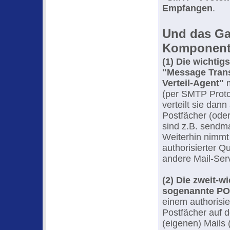
Empfangen
.
Und das Gan
Komponen
(1) Die wichtig
"Message Trans
Verteil-Agent"
m
(per SMTP Prot
verteilt sie dan
Postfächer (ode
sind z.B. sendma
Weiterhin nimmt 
authorisierter Q
andere Mail-Ser
(2)
Die zweit-w
sogenannte POP
einem authorisie
Postfächer auf 
(eigenen) Mails