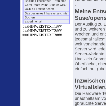
Backup Exec for Win - Probleme
.
Corel Photo Paint 10 unter WIN7
OCR für Fraktur Schrift
Meine Entsc
Das gesamtes Inhaltsverzeichnis
Suse/opensu
Suchen
experimental
Der Ausflug zu 
###HINWEISTEXT1###
und zu weiteren 
###HINWEISTEXT2###
Wochen und endet
###HINWEISTEXT3###
jedesmal "alles"
weit voneinander
Server wird jede
Server-Variante,
Und - ein Server
Oberfläche, ehe
einfach nur (über
.
Inzwischen
Virtualisie
Die Hardware-Te
unaufhaltsam vo
gbrauchte Serve