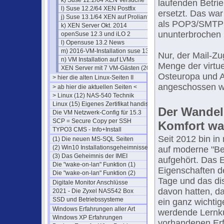
k) Suse 12.2/64 XEN Versuche
laufenden Betri
l) Suse 12.2/64 XEN Postfix
ersetzt. Das war
j) Suse 13.1/64 XEN auf Proliant
als POP3/SMTP 
k) XEN Server Okt. 2014
ununterbrochen 
openSuse 12.3 und iLO 2
l) Opensuse 13.2 News
m) 2016-VM-Installation suse 13.2
Nur, der Mail-Zu
n) VM Installation auf LVMs
Menge der virtu
XEN Server mit 7 VM-Gästen (2010)
Osteuropa und A
> hier die alten Linux-Seiten II
angeschossen w
> ab hier die aktuellen Seiten <
> Linux (12) NAS-540 Technik
Linux (15) Eigenes Zertifikat handisch
Der Wandel
Die VM Netzwerk-Config für 15.3
SCP = Secure Copy per SSH
Komfort wa
TYPO3 CMS - Info+Install
Seit 2012 bin i
(1) Die neuen MS-SQL Seiten
(2) Win10 Installationsgeheimnisse
auf moderne "Bei
(3) Das Geheimnis der IMEI
aufgehört. Das 
Die "wake-on-lan" Funktion (1)
Eigenschaften d
Die "wake-on-lan" Funktion (2)
Tage und das dis
Digitale Monitor Anschlüsse
davon hatten, d
2021 - Die Zyxel NAS542 Box
SSD und Betriebssysteme
ein ganz wichtig
Windows Erfahrungen aller Art
werdende Lernku
Windows XP Erfahrungen
vorhandenen Erf