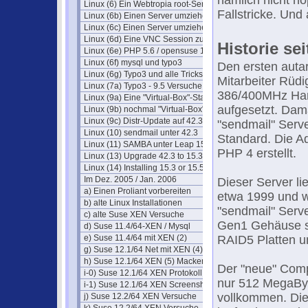
nämlich nicht h
Linux (6) Ein Webtropia root-Server
Fallstricke. Und 
Linux (6b) Einen Server umziehen
Linux (6c) Einen Server umziehen
Linux (6d) Eine VNC Session zu einer VM
Historie sei
Linux (6e) PHP 5.6 / opensuse 15.1
Linux (6f) mysql und typo3
Den ersten autar
Linux (6g) Typo3 und alle Tricks
Mitarbeiter Rüd
Linux (7a) Typo3 - 9.5 Versuche
386/400MHz Ha
Linux (9a) Eine "Virtual-Box"-Station
aufgesetzt. Dam
Linux (9b) nochmal "Virtual-Box"
Linux (9c) Distr-Update auf 42.3
"sendmail" Serve
Linux (10) sendmail unter 42.3
Standard. Die A
Linux (11) SAMBA unter Leap 15.3
PHP 4 erstellt.
Linux (13) Upgrade 42.3 to 15.3
Linux (14) Installing 15.3 or 15.5
Im Dez. 2005 / Jan. 2006
Dieser Server li
a) Einen Proliant vorbereiten
etwa 1999 und 
b) alte Linux Installationen
"sendmail" Ser
c) alte Suse XEN Versuche
Gen1 Gehäuse s
d) Suse 11.4/64-XEN / Mysql
e) Suse 11.4/64 mit XEN (2)
RAID5 Platten un
g) Suse 12.1/64 Net mit XEN (4)
h) Suse 12.1/64 XEN (5) Macken
Der "neue" Com
i-0) Suse 12.1/64 XEN Protokoll (6)
nur 512 MegaByt
i-1) Suse 12.1/64 XEN Screenshots
vollkommen. Die
j) Suse 12.2/64 XEN Versuche