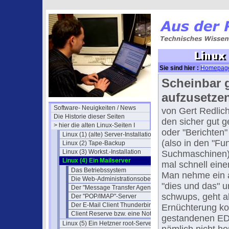
Sie sind hier :
Homepag
Scheinbar g
aufzusetze
Software- Neuigkeiten / News
von Gert Redlic
Die Historie dieser Seiten
den sicher gut 
> hier die alten Linux-Seiten I
oder "Berichten"
Linux (1) (alte) Server-Installationen
(also in den "Fu
Linux (2) Tape-Backup
Linux (3) Workst.-Installation
Suchmaschinen),
Linux (4) Ein Mailserver
mal schnell eine
Das Betriebssystem
Man nehme ein ak
Die Web-Administrationsoberfläche
"dies und das" u
Der "Message Transfer Agent"
schwups, geht al
Der "POP/IMAP"-Server
Der E-Mail Client Thunderbird
Ernüchterung ko
Client Reserve bzw. eine Notfallösung
gestandenen EDV
Linux (5) Ein Hetzner root-Server