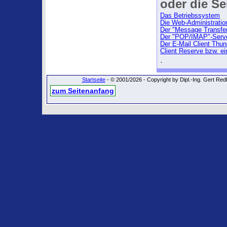
oder die Sei
Das Betriebssystem
Die Web-Administratio
Der "Message Transfer
Der "POP/IMAP"-Serv
Der E-Mail Client Thun
Client Reserve bzw. ei
.
Startseite
- © 2001/2026 - Copyright by Dipl.-Ing. Gert Re
zum Seitenanfang