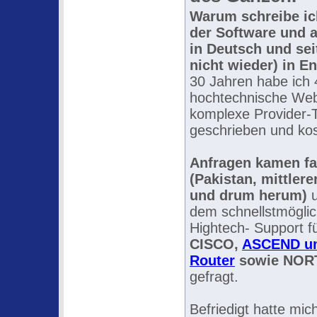
Warum schreibe ich
der Software und 
in Deutsch und sei
nicht wieder) in E
30 Jahren habe ich 4 
hochtechnische Web
komplexe Provider-T
geschrieben und kost
Anfragen kamen fa
(Pakistan, mittlere
und drum herum)
u
dem schnellstmögli
Hightech- Support f
CISCO,
ASCEND un
Router
sowie NOR
gefragt.
Befriedigt hatte mic