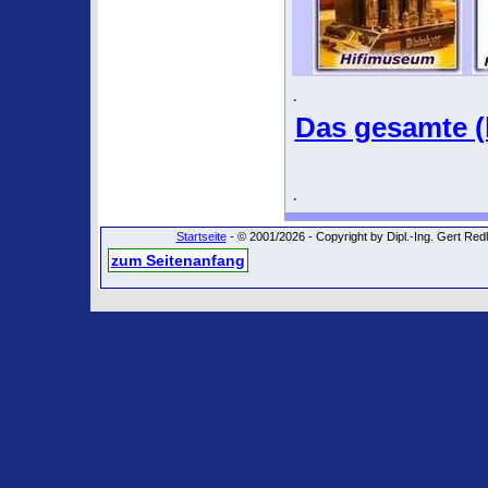
.
Das gesamte (l
.
Startseite
- © 2001/2026 - Copyright by Dipl.-Ing. Gert Re
zum Seitenanfang