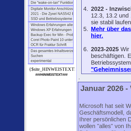
Die "wake-on-lan" Funktion (2)
2022 - Inzwis
Digitale Monitor Anschlüsse
2021 - Die Zyxel NAS542 Box
12.3, 13.2 und 
SSD und Betriebssysteme
sie stabil laufen 
Windows Erfahrungen aller Art
Mehr über das
Windows XP Erfahrungen
hier.
Backup Exec for Win - Probleme
Corel Photo Paint 10 unter WIN7
OCR für Fraktur Schrift
2023-2025
Wir 
Das gesamtes Inhaltsverzeichnis
beschäftigen. E
Suchen
experimental
Betriebssystem
"Geheimnisse
{$site_HINWEISTEXTBILD}
###HINWEISTEXT###
.
Januar 2026 -
Microsoft hat seit W
Geschäftsmodell, 
Ihrer persönlichen D
wollen "alles" von Ih