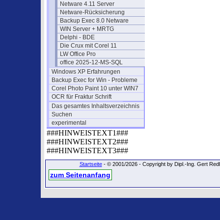
Netware 4.11 Server
Netware-Rücksicherung
Backup Exec 8.0 Netware
WIN Server + MRTG
Delphi - BDE
Die Crux mit Corel 11
LW Office Pro
office 2025-12-MS-SQL
Windows XP Erfahrungen
Backup Exec for Win - Probleme
Corel Photo Paint 10 unter WIN7
OCR für Fraktur Schrift
Das gesamtes Inhaltsverzeichnis
Suchen
experimental
###HINWEISTEXT1###
###HINWEISTEXT2###
###HINWEISTEXT3###
Startseite
- © 2001/2026 - Copyright by Dipl.-Ing. Gert Re
zum Seitenanfang