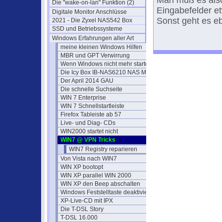
Man muß es also
Die "wake-on-lan" Funktion (2)
Eingabefelder e
Digitale Monitor Anschlüsse
Sonst geht es eb
2021 - Die Zyxel NAS542 Box
SSD und Betriebssysteme
Windows Erfahrungen aller Art
meine kleinen Windows Hilfen
MBR und GPT Verwirrung
Wenn Windows nicht mehr startet
Die Icy Box IB-NAS6210 NAS Media Server
Der April 2014 GAU
Die schnelle Suchseite
WIN 7 Enterprise
WIN 7 Schnellstartleiste
Firefox Tableiste ab 57
Live- und Diag- CDs
WIN2000 startet nicht
WIN7 @ VPN Tricks
WIN7 Registry reparieren
Von Vista nach WIN7
WIN XP bootopt
WIN XP parallel WIN 2000
WIN XP den Beep abschalten
Windows Feststelltaste deaktivieren
XP-Live-CD mit IPX
Die T-DSL Story
T-DSL 16.000