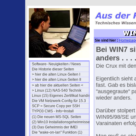
Sie sind hier :
Homepag
Bei WIN7 s
anders . . . 
Software- Neuigkeiten / News
Die Crux mit de
Die Historie dieser Seiten
> hier die alten Linux-Seiten I
Eigentlich sieht
> hier die alten Linux-Seiten II
fast. Gab es bi
> ab hier die aktuellen Seiten <
> Linux (12) NAS-540 Technik
"ausgegraute" pa
Linux (15) Eigenes Zertifikat handisch
wieder anders.
Die VM Netzwerk-Config für 15.3
SCP = Secure Copy per SSH
Darüber stolpert
TYPO3 CMS - Info+Install
WIN95/98/SE un
(1) Die neuen MS-SQL Seiten
(2) Win10 Installationsgeheimnisse
Varainaten erfol
(3) Das Geheimnis der IMEI
Die "wake-on-lan" Funktion (1)