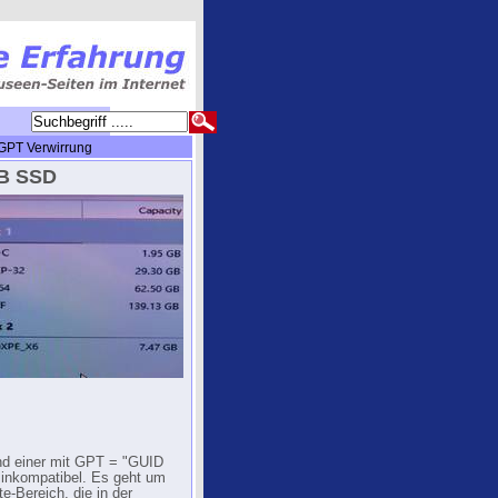
PT Verwirrung
GB SSD
und einer mit GPT = "GUID
d inkompatibel. Es geht um
e-Bereich, die in der