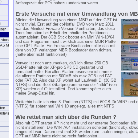
)
Anfangszeit der PCs nahezu undenkbar waren.
.
x
Erste Versuche mit einer Umwandlung von M
Alleine die Umwandlung von einem MBR auf den GPT ist
t
nicht trivial. Erst auf der ct-Notfall DVD vom März 2011
war das Minitool Freware-Version 9 enthalten, das diese
lfen
Transformation bei Erhalt der Inhalte der Partitionen
automatisiert. Der 8GB Stick bootet ein Mini WIN-10/64
startet
und das Programm macht wirklich aus einer MBR Platte
NAS Media Server
eine GPT Platte. Ein Freeware Bootloader sollte das mit
dem von XP verlangten MBR Bootloader dann richten.
(hatte aber nicht funktioniert)
Vorweg ist noch anzumerken, daß ich diese 250 GB
SSD-Platte mit der XP-pro SP3 CD gestartet und
formatiert hatte. Bei allen Platten reserviere ich immer
die allerste Partition mit 500MB bis max 2GB und FAT
oder FAT 32. Also das XP wohnt auf Laufwerk D: (30 GB
NTFS) und die Boot-/Startprogramme wie der "ntldr" (von
XP) werden auf C: installiert. Dort kommt später auch
meine Swap-Datei hin.
Weiterhin hatte ich eine 3. Partition (NTFS) mit 60GB für WIN7 und e
(NTFS) für später mal WIN 10 angelegt, alles mit NTFS
ten
.
aktivieren
Wie rettet man sich über die Runden ?
Also mit GPT startet XP nicht mehr und der externe Bootloader läßt
nicht installieren. Die WIN 7/64 installation scheitert (bricht ab), ob
umgestellt war. Darum erst mal XP wieder zum Laufen bringen, als
GPT auf MBR hatte nicht so recht funktioniert.