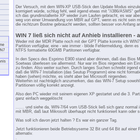
Der Versuch, mit dem WIN-XP USB-Stick den Update Modus einzule
korrrigiert würde, schlug fehl, weil irgend etwas mit "/i386/ASMS" gef
ich das grundinstallerite XP wieder zum Laufen gebracht, es war ab
weg von einer Umwandlung von MBR auf GPT, wenn es nicht sein muß
die nichtzum Bootne gebraucht werden, sollten besser von Anfang 
.
WIN 7 ließ sich nicht auf Anhieb installieren - 
Weder mit der MDR Platte noch mit der GPT Platte konnte ich WIN7 i
eme
Partition verfügbar, eine - wie immer - blöde Fehlermeldung, denn es
IN7
NTFS formatierte 60GMB Partitonen verfügbar.
In den Specs des Esprimo E900 stand aber drinnen, daß das Bios 
hnis
Soetwas überlesen sie allermeist. Nur war im Bios nirgendwo ein Ei
zu finden. Also weiter suchen. Durch langes Suchen schreibt irgend
daß die WIN-7 Installation (das Seutup Programm) eine nicht formati
haben (sehen) möchte, es steht aber bei Microsoft nirgendwo.
Weiterhin ist nachträglich anzumerken, das das WIN-7 Setup sowoh
Partitionen völlig korrekt anzeigt.
Also den PC wieder mit seinem eigenen XP gestartet und die 3. Part
ganz einfach weggelöscht
....... und siehe da, WIN-7/64 vom USB-Stick ließ sich ganz normal in
mit MBR, daß laut Mikrosoft überhaupt nicht funktioniert kann oder so
Was soll ich davon jetzt halten ? Es war ein ganzer Tag.
Jetzt funktionieren beide Betriebsyseme 32 Bit und 64 Bit auf einer 
alternativ.
.