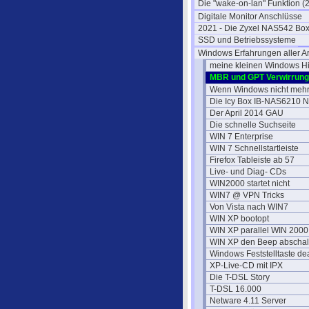
Die "wake-on-lan" Funktion (2
Digitale Monitor Anschlüsse
2021 - Die Zyxel NAS542 Bo
SSD und Betriebssysteme
Windows Erfahrungen aller Ar
meine kleinen Windows Hi
MBR und GPT Verwirrung
Wenn Windows nicht mehr 
Die Icy Box IB-NAS6210 
Der April 2014 GAU
Die schnelle Suchseite
WIN 7 Enterprise
WIN 7 Schnellstartleiste
Firefox Tableiste ab 57
Live- und Diag- CDs
WIN2000 startet nicht
WIN7 @ VPN Tricks
Von Vista nach WIN7
WIN XP bootopt
WIN XP parallel WIN 2000
WIN XP den Beep abschal
Windows Feststelltaste de
XP-Live-CD mit IPX
Die T-DSL Story
T-DSL 16.000
Netware 4.11 Server