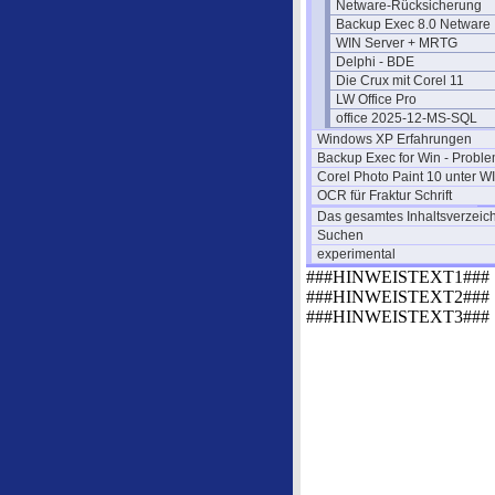
Netware-Rücksicherung
Backup Exec 8.0 Netware
WIN Server + MRTG
Delphi - BDE
Die Crux mit Corel 11
LW Office Pro
office 2025-12-MS-SQL
Windows XP Erfahrungen
Backup Exec for Win - Probl
Corel Photo Paint 10 unter W
OCR für Fraktur Schrift
Das gesamtes Inhaltsverzeic
Suchen
experimental
###HINWEISTEXT1###
###HINWEISTEXT2###
###HINWEISTEXT3###