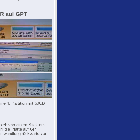
BR auf GPT
ine 4. Partition mit 60GB
 sich von einem Stick aus
wohl die Platte auf GPT
 Umwandlung rückwärts von