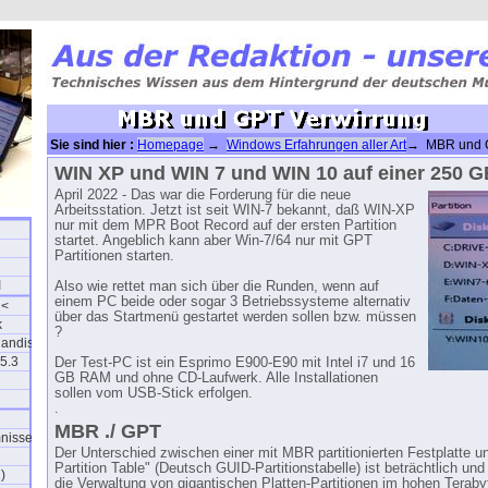
Sie sind hier :
Homepage
→
Windows Erfahrungen aller Art
→ MBR und G
WIN XP und WIN 7 und WIN 10 auf einer 250 
April 2022 - Das war die Forderung für die neue
Arbeitsstation. Jetzt ist seit WIN-7 bekannt, daß WIN-XP
nur mit dem MPR Boot Record auf der ersten Partition
startet. Angeblich kann aber Win-7/64 nur mit GPT
Partitionen starten.
I
Also wie rettet man sich über die Runden, wenn auf
einem PC beide oder sogar 3 Betriebssysteme alternativ
 <
über das Startmenü gestartet werden sollen bzw. müssen
k
?
 handisch
5.3
Der Test-PC ist ein Esprimo E900-E90 mit Intel i7 und 16
GB RAM und ohne CD-Laufwerk. Alle Installationen
sollen vom USB-Stick erfolgen.
.
n
MBR ./ GPT
mnisse
Der Unterschied zwischen einer mit MBR partitionierten Festplatte 
Partition Table" (Deutsch GUID-Partitionstabelle) ist beträchtlich un
)
die Verwaltung von gigantischen Platten-Partitionen im hohen Terabyt