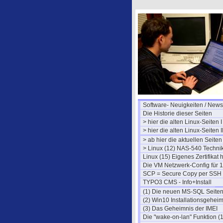
Software- Neuigkeiten / News
Die Historie dieser Seiten
> hier die alten Linux-Seiten I
> hier die alten Linux-Seiten I
> ab hier die aktuellen Seiten
> Linux (12) NAS-540 Techni
Linux (15) Eigenes Zertifikat
Die VM Netzwerk-Config für 1
SCP = Secure Copy per SSH
TYPO3 CMS - Info+Install
(1) Die neuen MS-SQL Seite
(2) Win10 Installationsgehei
(3) Das Geheimnis der IMEI
Die "wake-on-lan" Funktion (1