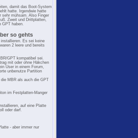
iten, damit das Boot-System
ehlt hatte. Irgendwie hatte
er sehr mühsam. Also Finger
. Zweit und Drittplatten,
an GPT haben.
aber so gehts
nstallieren. Es sei keine
 waren 2 leere und bereits
MBR/GPT kompatibel sei.
ntrag mit oder ohne Häkchen
 ein User in einem Forum,
erte unbenutze Partition
l die MBR als auch die GPT
iton im Festplatten-Manger
stallieren, auf eine Platte
ll oder darf.
Platte - aber immer nur