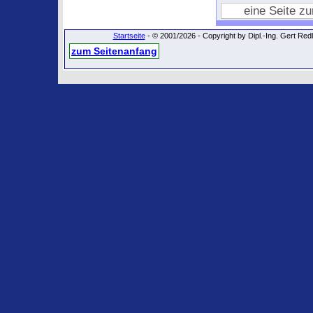
eine Seite z
Startseite
- © 2001/2026 - Copyright by Dipl.-Ing. Gert Re
zum Seitenanfang