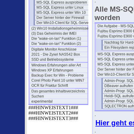
.
MS-SQL Express ausprobieren
Alle MS-SQL
MS-SQL Express unter Linux
MS-SQL Express unter Win 10
worden
Der Server hinter der Firewall
Der Win10-Client für SQL-Server
Die Aufgabe - MS-SQL
(2) Win10 Installationsgeheimnisse
Fujitsu Esprimo E900
(3) Das Geheimnis der IMEI
Fujitsu Esprimo E900 v
Die "wake-on-lan" Funktion (1)
Nachtrag für Hard
Die "wake-on-lan" Funktion (2)
Ein Filesystem re
Digitale Monitor Anschlüsse
MS-SQL Express ausp
2021 - Die Zyxel NAS542 Box
MS-SQL Express unter
SSD und Betriebssysteme
MS-SQL Express unte
Windows Erfahrungen aller Art
Der Server hinter der 
Windows XP Erfahrungen
Der Win10-Client für 
Backup Exec for Win - Probleme
Corel Photo Paint 10 unter WIN7
Admin-Progr. SQL
OCR für Fraktur Schrift
DBeaver aufrufen
Admin-Progr. SQL
Das gesamtes Inhaltsverzeichnis
Heidi-SQL aufruf
Suchen
Admin-Progr. SQ
experimental
SQLECTRON aufr
###HINWEISTEXT1###
###HINWEISTEXT2###
.
###HINWEISTEXT3###
Hier geht e
.