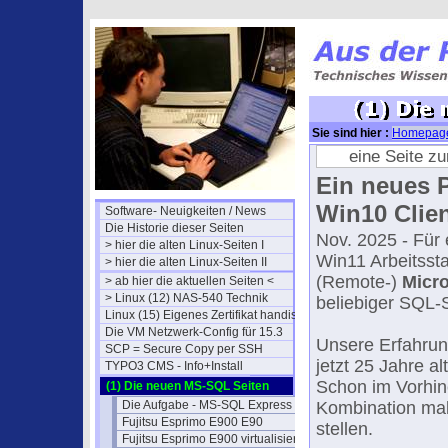
Sie sind hier :
Homepag
eine Seite z
Ein neues P
Win10 Clie
Software- Neuigkeiten / News
Die Historie dieser Seiten
Nov. 2025 - Für 
> hier die alten Linux-Seiten I
Win11 Arbeitssta
> hier die alten Linux-Seiten II
(Remote-)
Micr
> ab hier die aktuellen Seiten <
> Linux (12) NAS-540 Technik
beliebiger SQL-S
Linux (15) Eigenes Zertifikat handisch
Die VM Netzwerk-Config für 15.3
Unsere Erfahrung
SCP = Secure Copy per SSH
jetzt 25 Jahre a
TYPO3 CMS - Info+Install
Schon im Vorhinei
(1) Die neuen MS-SQL Seiten
Die Aufgabe - MS-SQL Express (1)
Kombination mal 
Fujitsu Esprimo E900 E90
stellen.
Fujitsu Esprimo E900 virtualisieren