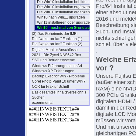
Die Win10 Installation bebildert (3)
Pro/64 Installat
Die Win10 Installation ergänzen (4)
einer absolut ne
Die Win10 Installation ergänzen (5)
Win10 nach Win11 upgraden
2016 und meldet 
Win11 installieren oder upgraden
Beschreibung sin
Win10 - nochmal von Grund auf
Such- und Insta
(3) Das Geheimnis der IMEI
nichts schief ge
Die "wake-on-lan" Funktion (1)
schief, über vie
Die "wake-on-lan" Funktion (2)
Digitale Monitor Anschlüsse
.
2021 - Die Zyxel NAS542 Box
Welche Erfa
SSD und Betriebssysteme
Windows Erfahrungen aller Art
vor ?
Windows XP Erfahrungen
Unsere Fujitsu 
Backup Exec for Win - Probleme
Corel Photo Paint 10 unter WIN7
(außer einer sc
OCR für Fraktur Schrift
RAM) eine NVID
Das gesamtes Inhaltsverzeichnis
300 PCIe Grafika
Suchen
digitalen HDMI /
experimental
damit in der Re
###HINWEISTEXT1###
digitale LCD Mo
###HINWEISTEXT2###
###HINWEISTEXT3###
müssen wir vora
Und mit unseren 
gleichartigen P