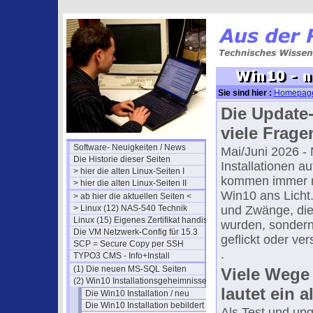
Sie sind hier :
Homepag
Die Update-
viele Frage
Software- Neuigkeiten / News
Mai/Juni 2026 
Die Historie dieser Seiten
Installationen a
> hier die alten Linux-Seiten I
kommen immer m
> hier die alten Linux-Seiten II
Win10 ans Licht
> ab hier die aktuellen Seiten <
> Linux (12) NAS-540 Technik
und Zwänge, die 
Linux (15) Eigenes Zertifikat handisch
wurden, sondern
Die VM Netzwerk-Config für 15.3
geflickt oder ve
SCP = Secure Copy per SSH
.
TYPO3 CMS - Info+Install
(1) Die neuen MS-SQL Seiten
Viele Wege
(2) Win10 Installationsgeheimnisse
lautet ein a
Die Win10 Installation / neu
Die Win10 Installation bebildert (2)
Als Test und up