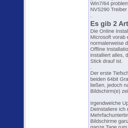
Win7/64 probleml
NVS290 Treiber 
.
Es gib 2 Art
Die Online Insta
Microsoft vorab 
normalerweise di
Offline Installa
installiert alle
Stick drauf ist.
.
Der erste Tiefsc
beiden 64bit Graf
ließen, jedoch 
Bildschirm(e) ze
Irgendwelche Upd
Deinstaliere ich 
Mehrfachunterbr
Bildschirme gan
ganze Tage rum.