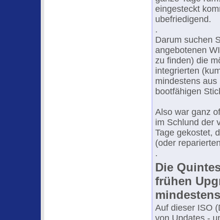
eingesteckt kom
ubefriedigend.
.
Darum suchen Si
angebotenen WIN
zu finden) die m
integrierten (ku
mindestens aus 2
bootfähigen Stic
Also war ganz of
im Schlund der 
Tage gekostet, d
(oder reparierte
.
Die Quintes
frühen Upg
mindestens
Auf dieser ISO (
von Updates - un