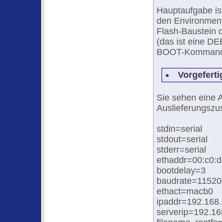
Hauptaufgabe ist
den Environment
Flash-Baustein 
(das ist eine D
BOOT-Kommando
Vorgefert
Sie sehen eine 
Auslieferungszu
stdin=serial
stdout=serial
stderr=serial
ethaddr=00:c0:d
bootdelay=3
baudrate=11520
ethact=macb0
ipaddr=192.168.
serverip=192.16