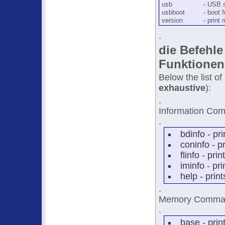
usb
- USB 
usbboot
- boot
version
- print
.
die Befehle 
Funktionen 
Below the list o
exhaustive
):
.
Information Co
.
bdinfo - pr
coninfo - p
flinfo - pri
iminfo - pr
help - prin
.
Memory Comma
.
base - prin