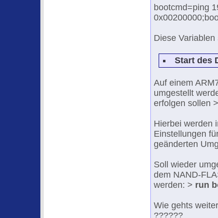
bootcmd=ping 1
0x00200000;bo
Diese Variablen
Start des
Auf einem ARM7
umgestellt werd
erfolgen sollen 
Hierbei werden 
Einstellungen fü
geänderten Umge
Soll wieder umg
dem NAND-FLASH
werden: >
run 
Wie gehts weiter
??????