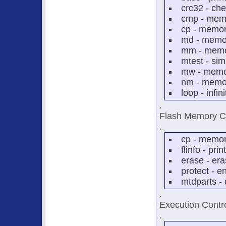
crc32 - ch
cmp - mem
cp - memo
md - memor
mm - memor
mtest - si
mw - memory
nm - memor
loop - infi
.
Flash Memory 
.
cp - memo
flinfo - pri
erase - er
protect - e
mtdparts -
.
Execution Cont
.