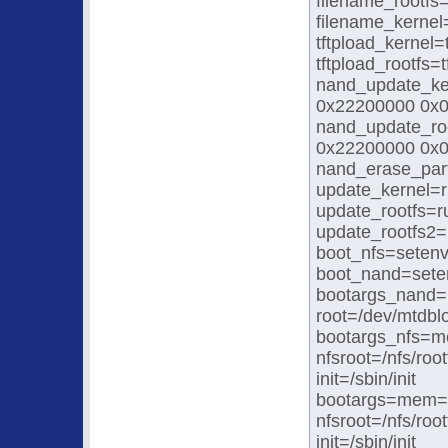
filename_rootfs=
filename_kernel
tftpload_kernel
tftpload_rootfs=
nand_update_ke
0x22200000 0x
nand_update_ro
0x22200000 0x01
nand_erase_par
update_kernel=r
update_rootfs=ru
update_rootfs2=
boot_nfs=setenv
boot_nand=seten
bootargs_nand
root=/dev/mtdblo
bootargs_nfs=m
nfsroot=/nfs/roo
init=/sbin/init
bootargs=mem=6
nfsroot=/nfs/roo
init=/sbin/init