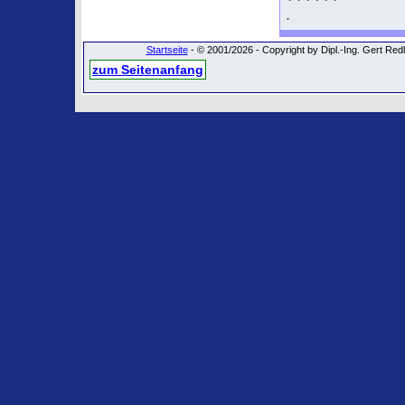
.
Startseite
- © 2001/2026 - Copyright by Dipl.-Ing. Gert Re
zum Seitenanfang