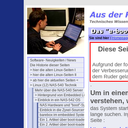
Sie sind hier :
Homepag
boot" im embedded Syst
Diese Sei
Software- Neuigkeiten / News
Aufgrund der fo
Die Historie dieser Seiten
der Verbesserun
> hier die alten Linux-Seiten I
> hier die alten Linux-Seiten II
dem Ruder gelau
> ab hier die aktuellen Seiten <
.
> Linux (12) NAS-540 Technik
Mehr über die NAS-540 Server
Um in eine
> Hintergrund von Embedded Linux
verstehen, w
> Einblick in ein NAS-542 OS
NAS Hardware und "boot"-System
das System star
Einblick in die Zyxel-Sourcen
lange suchen. I
barebox im embedded System
Seite :
Ein 1. Artikel über boot-loader
Ein 2. Artikel über boot-loader