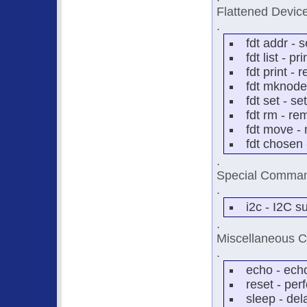
Flattened Devic
.
fdt addr - 
fdt list - pr
fdt print - 
fdt mknode
fdt set - s
fdt rm - re
fdt move -
fdt chosen 
.
Special Comma
.
i2c -
I2C
su
.
Miscellaneous
.
echo - ech
reset - pe
sleep - del