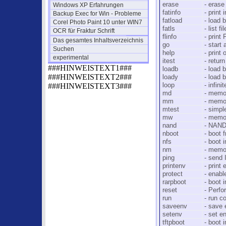
erase
- eras
Windows XP Erfahrungen
fatinfo
- print
Backup Exec for Win - Probleme
fatload
- load 
Corel Photo Paint 10 unter WIN7
fatls
- list f
OCR für Fraktur Schrift
flinfo
- prin
Das gesamtes Inhaltsverzeichnis
go
- start 
Suchen
help
- print 
experimental
itest
- retur
###HINWEISTEXT1###
loadb
- load 
###HINWEISTEXT2###
loady
- load 
###HINWEISTEXT3###
loop
- infin
md
- memo
mm
- memor
mtest
- simp
mw
- memory
nand
- NAND
nboot
- boot
nfs
- boot 
nm
- memo
ping
- send
printenv
- print
protect
- enabl
rarpboot
- boot
reset
- Perf
run
- run c
saveenv
- save 
setenv
- set e
tftpboot
- boot 