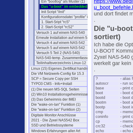
https://www.ded
Ein "bootlog" als Muster (1)
Das "u-boot" im embedded System
u_boot_befehle
Init Script "/init"
und dort findet 
Konfigurationsdatei "profile" in /etc/
.
1. Start-Sript "rcS"
Die "u-boot
2. Start-Script "rcS2"
Versuch 1 auf einem NAS-540
sortiert)
Erneute Installation auf einem 540
Versuch 4 auf einem NAS-542
Ich habe die O
Versuch 5 auf einem NAS-542
U-BOOT Kommand
Versuch 5 Teil 2 (NAS-540)
Zyxel NAS-540 g
NAS-540-temp. Zusammenfassung
werkelt gar kein
Teilinhaltsverzeichnis Linux-12
Linux (15) Eigenes Zertifikat handisch
.
Die VM Netzwerk-Config für 15.3
SCP = Secure Copy per SSH
?
- alias f
autoscr
- run s
TYPO3 CMS - Info+Install
base
- print
(1) Die neuen MS-SQL Seiten
boot
- boot d
(2) Win10 Installationsgeheimnisse
bootd
- boot d
(3) Das Geheimnis der IMEI
bootm
- boot 
Die "wake-on-lan" Funktion (1)
bootp
- boot 
Die "wake-on-lan" Funktion (2)
cmp
- memo
Digitale Monitor Anschlüsse
coninfo
- print
2021 - Die Zyxel NAS542 Box
cp
- memo
SSD und Betriebssysteme
crc32
- check
Windows Erfahrungen aller Art
echo
- echo 