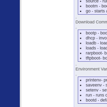
source - r
bootm - bo
go - starts
.
Download Com
.
bootp - bo
dhcp - inv
loadb - loa
loads - loa
rarpboot- 
tftpboot- 
.
Environment Va
.
printenv- p
saveenv - 
setenv - se
run - runs
bootd - def
.